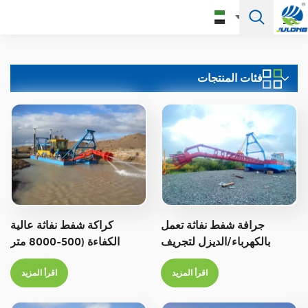
العربية
فئات المنتجات
English
Français
Pусский
Español
Português
جرافة شفط نفاثة تعمل
كراكة شفط نفاثة عالية
Türkçe
بالكهرباء/الديزل لتجريف
الكفاءة (500-8000 متر
الأنهار
مكعب/ساعة) لتجريف الأنهار
العربية
اقرأ المزيد
اقرأ المزيد
والبحيرات والبحار والموانئ
Deutsch