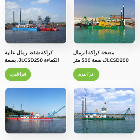
Italiano
Polski
مضخة كراكة الرمال
كراكة شفط رمال عالية
JLCSD200، سعة 500 متر
الكفاءة JLCSD250، بسعة
مكعب/ساعة، عمق التجريف
800 متر مكعب/ساعة،
اقرأ المزيد
اقرأ المزيد
6.0 متر
مخصصة لأعمال التجريف في
المناجم.