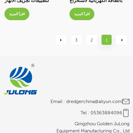
بالطاقة الكهربائية لاستخراج
لتطبيقات تجريف الأنهار
الرمال لمشروع ميناء نهري
والمستنقعات في الأراضي
اقرأ المزيد
اقرأ المزيد
وبحيرة وبحر
الرطبة
3
2
1
Email :
dredgerchina@aliyun.com
Tel :
05363884096
Qingzhou Golden JuLong
Equipment Manufacturing Co., Ltd