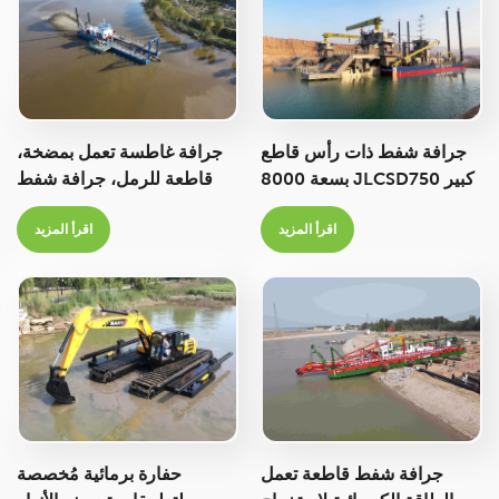
جرافة شفط ذات رأس قاطع
جرافة غاطسة تعمل بمضخة،
كبير JLCSD750 بسعة 8000
قاطعة للرمل، جرافة شفط
متر مكعب/ساعة لأعمال
لعمق تجريف أكبر
اقرأ المزيد
اقرأ المزيد
التجريف والتعدين في البحار
والأنهار والبحيرات
جرافة شفط قاطعة تعمل
حفارة برمائية مُخصصة