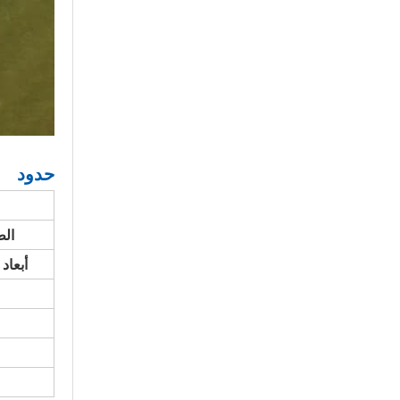
حدود
الط
أبعاد