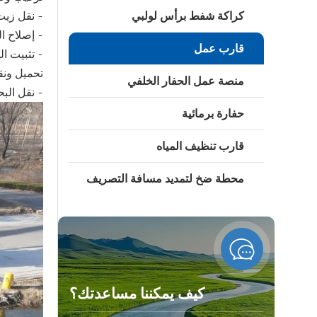
- نقل زيت
كراكة شفط برأس لولبي
- إصلاح ال
قارب عمل
- تثبيت ال
تحميل ونقل
منصة عمل الحفار الخلفي
- نقل الب
حفارة برمائية
قارب تنظيف المياه
محطة ضخ لتمديد مسافة التصريف
كيف يمكننا مساعدتك؟