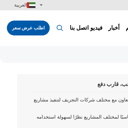
العربية
أخبار
فيديو
اتصل بنا
اطلب عرض سعر
English
Français
Pусский
Español
Português
ب، قارب دفع
Türkçe
عاون مع مختلف شركات التجريف لتنفيذ مشاريع
العربية
أن يكون قارب العمل JULONG مناسبًا لمختلف المشاريع نظرًا لسهولة استخدامه
Deutsch