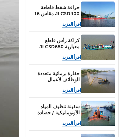
جرافة شفط قاطعة
JLCSD400 مقاس 16
بوصة، سعة 2500 متر
اقرأ المزيد
مكعب/ساعة لاستخراج
رمال الأنهار
كراكة رأس قاطع
معيارية JLCSD650
مقاس 26 بوصة، سعة
اقرأ المزيد
6000 متر مكعب/
ساعة، مناسبة لأعمال
التجريف في الأنهار
حفارة برمائية متعددة
والبحيرات والبحار
الوظائف لأعمال
والموانئ
التجريف في المياه
اقرأ المزيد
الضحلة
سفينة تنظيف المياه
الأوتوماتيكية / حصادة
الأعشاب المائية / قارب
اقرأ المزيد
كاشط للنفايات