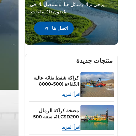
يرجى ترك رسائل هنا، وسنتصل بك في
غضون 10 ساعات.
اتصل بنا
منتجات جديدة
كراكة شفط نفاثة عالية
الكفاءة (500-8000
متر مكعب/ساعة)
اقرأ المزيد
لتجريف الأنهار
والبحيرات والبحار
والموانئ
مضخة كراكة الرمال
JLCSD200، سعة 500
متر مكعب/ساعة،
اقرأ المزيد
عمق التجريف 6.0 متر