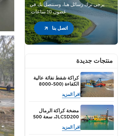
يرجى ترك رسائل هنا، وسنتصل بك في
غضون 10 ساعات.
اتصل بنا
منتجات جديدة
كراكة شفط نفاثة عالية
الكفاءة (500-8000
متر مكعب/ساعة)
اقرأ المزيد
لتجريف الأنهار
والبحيرات والبحار
والموانئ
مضخة كراكة الرمال
JLCSD200، سعة 500
متر مكعب/ساعة،
اقرأ المزيد
عمق التجريف 6.0 متر