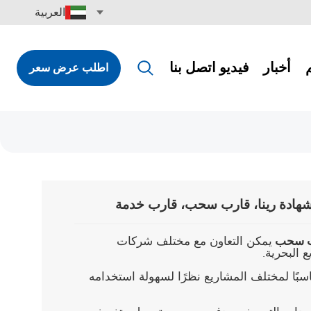
العربية
أخبار
فيديو
اتصل بنا
اطلب عرض سعر
English
Français
Pусский
Español
Português
ادة رينا، قارب سحب، قارب خدمة
Türkçe
رب سحب
يمكن التعاون مع مختلف شركات
 البحرية.
العربية
أن يكون قارب العمل JULONG مناسبًا لمختلف المشاريع نظرًا لسهولة استخدامه
Deutsch