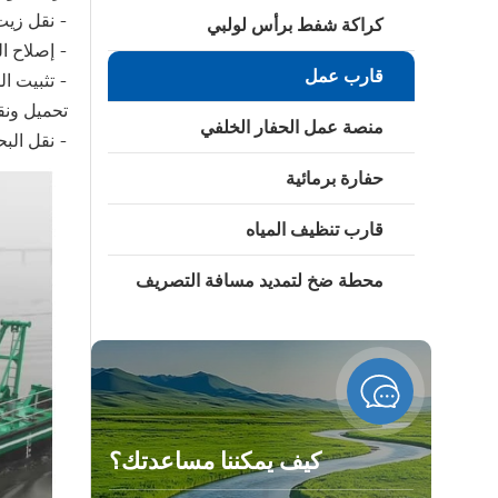
- نقل زيت
كراكة شفط برأس لولبي
- إصلاح ال
قارب عمل
- تثبيت ال
تحميل ونقل
منصة عمل الحفار الخلفي
- نقل الب
حفارة برمائية
قارب تنظيف المياه
محطة ضخ لتمديد مسافة التصريف
كيف يمكننا مساعدتك؟