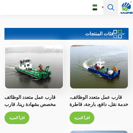
العربية
فئات المنتجات
English
Français
Pусский
Español
Português
قارب عمل متعدد الوظائف،
قارب عمل متعدد الوظائف
Türkçe
خدمة نقل، دافع، بارجة، قاطرة
مخصص بشهادة رينا، قارب
سحب، قارب خدمة
العربية
اقرأ المزيد
اقرأ المزيد
Deutsch