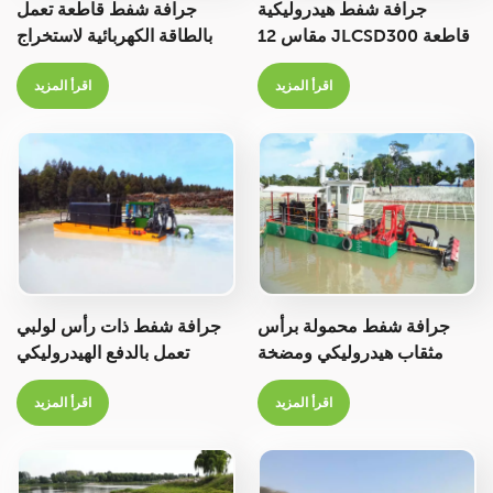
جرافة شفط هيدروليكية
جرافة شفط قاطعة تعمل
قاطعة JLCSD300 مقاس 12
بالطاقة الكهربائية لاستخراج
بوصة، سعة 1400 متر مكعب/
الرمال لمشروع ميناء نهري
اقرأ المزيد
اقرأ المزيد
ساعة، لاستخراج رمال الأنهار
وبحيرة وبحر
جرافة شفط محمولة برأس
جرافة شفط ذات رأس لولبي
مثقاب هيدروليكي ومضخة
تعمل بالدفع الهيدروليكي
غاطسة لتجريف البرك والأنهار
لتجريف الأنهار والبحيرات
اقرأ المزيد
اقرأ المزيد
والبرك