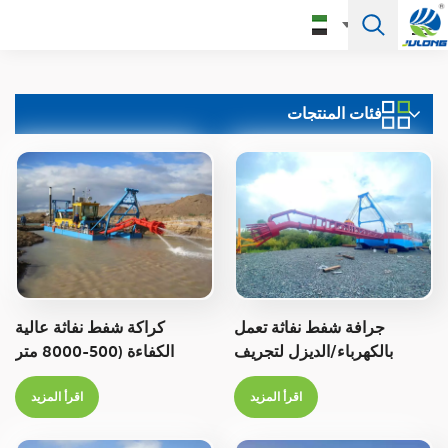
العربية
فئات المنتجات
English
Français
Pусский
Español
Português
جرافة شفط نفاثة تعمل
كراكة شفط نفاثة عالية
Türkçe
بالكهرباء/الديزل لتجريف
الكفاءة (500-8000 متر
الأنهار
مكعب/ساعة) لتجريف الأنهار
العربية
اقرأ المزيد
اقرأ المزيد
والبحيرات والبحار والموانئ
Deutsch