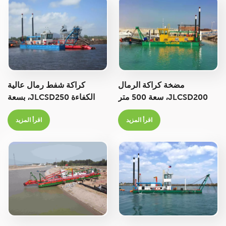
Italiano
Polski
مضخة كراكة الرمال
كراكة شفط رمال عالية
JLCSD200، سعة 500 متر
الكفاءة JLCSD250، بسعة
مكعب/ساعة، عمق التجريف
800 متر مكعب/ساعة،
اقرأ المزيد
اقرأ المزيد
6.0 متر
مخصصة لأعمال التجريف في
المناجم.