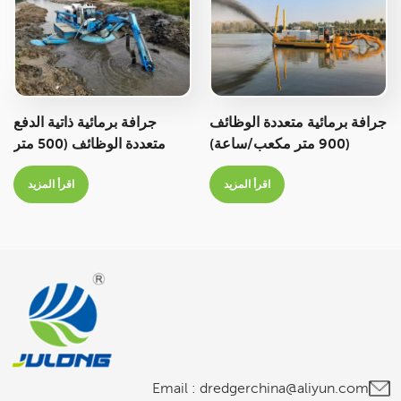
جرافة برمائية متعددة الوظائف
جرافة برمائية ذاتية الدفع
(900 متر مكعب/ساعة)
متعددة الوظائف (500 متر
مزودة بمضخة شفط/جرافة
مكعب/ساعة) للمناطق المائية
اقرأ المزيد
اقرأ المزيد
الضحلة
Email :
dredgerchina@aliyun.com