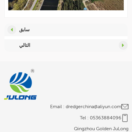
سابق
التالي
Email :
dredgerchina@aliyun.com
Tel :
05363884096
Qingzhou Golden JuLong